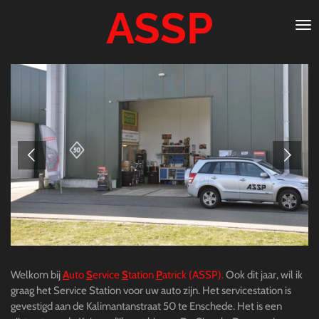
ASSP
Ga
direct
naar
de
hoofdinhoud
Welkom bij
A
uto
S
ervice
S
tation
P
atrick (ASSP).
Ook dit jaar, wil ik
graag het Service Station voor uw auto zijn. Het servicestation is
gevestigd aan de Kalimantanstraat 50 te Enschede. Het is een